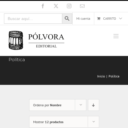
Saltar
Facebook
X
Instagram
Correo
electrónico
al
Botón de búsqueda
Buscar:
contenido
Mi cuenta
CARRITO
Política
Inicio
Política
Ordena por
Nombre
Mostrar
12 productos