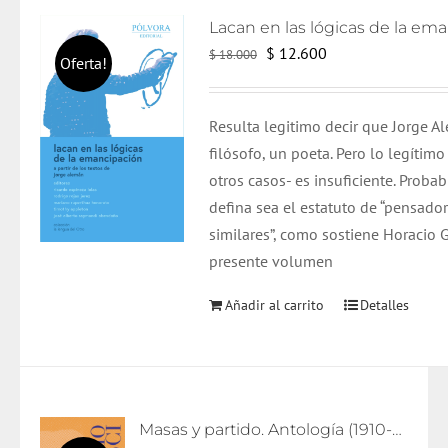
El
El
$
12.600
$
18.000
Oferta!
precio
precio
original
actual
Resulta legitimo decir que Jorge A
era:
es:
filósofo, un poeta. Pero lo legíti
$ 18.000.
$ 12.600.
otros casos- es insuficiente. Prob
defina sea el estatuto de “pensado
similares”, como sostiene Horacio 
presente volumen
Añadir al carrito
Detalles
Masas y partido. Antología (1910-1926)