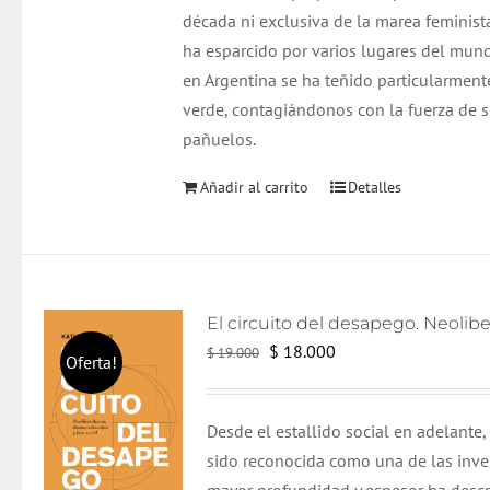
década ni exclusiva de la marea feminist
ha esparcido por varios lugares del mun
en Argentina se ha teñido particularment
verde, contagiándonos con la fuerza de 
pañuelos.
Añadir al carrito
Detalles
El
El
$
18.000
$
19.000
Oferta!
precio
precio
original
actual
Desde el estallido social en adelante,
era:
es:
sido reconocida como una de las inve
$ 19.000.
$ 18.000.