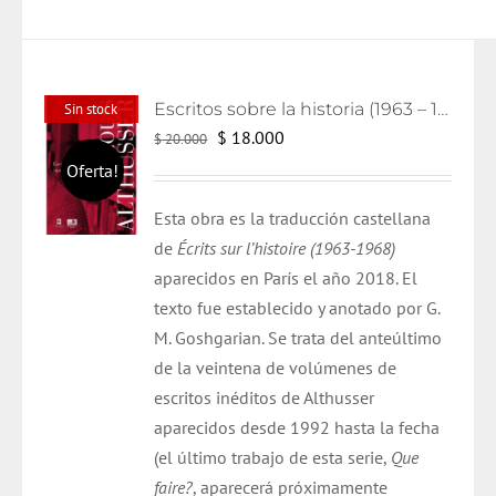
Escritos sobre la historia (1963 – 1986)
Sin stock
El
El
$
18.000
$
20.000
precio
precio
Oferta!
original
actual
Esta obra es la traducción castellana
era:
es:
de
Écrits
sur
l’histoire
(1963-1968)
$ 20.000.
$ 18.000.
aparecidos en París el año
2018
. El
texto
fue
establecido y anotado por G.
M.
Goshgarian
. Se trata del anteúltimo
de la veintena de volúmenes de
escritos inéditos de
Althusser
aparecidos desde 1992 hasta la fecha
(el último trabajo de esta serie,
Que
faire?
, aparecerá próximamente