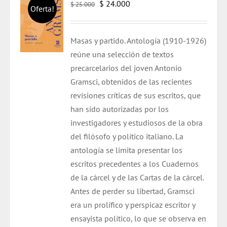
El
El
$
24.000
$
25.000
Oferta!
precio
precio
original
actual
Masas y partido. Antología (1910-1926)
era:
es:
reúne una selección de textos
$ 25.000.
$ 24.000.
precarcelarios del joven Antonio
Gramsci, obtenidos de las recientes
revisiones críticas de sus escritos, que
han sido autorizadas por los
investigadores y estudiosos de la obra
del filósofo y político italiano. La
antología se limita presentar los
escritos precedentes a los Cuadernos
de la cárcel y de las Cartas de la cárcel.
Antes de perder su libertad, Gramsci
era un prolífico y perspicaz escritor y
ensayista político, lo que se observa en