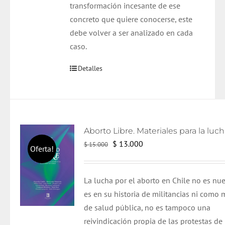
transformación incesante de ese
concreto que quiere conocerse, este
debe volver a ser analizado en cada
caso.
Detalles
El
El
$
13.000
$
15.000
Oferta!
precio
precio
original
actual
L
a lucha por el aborto en Chile no es nue
era:
es:
es en su historia de militancias ni como 
$ 15.000.
$ 13.000.
de salud pública, no es tampoco una
reivindicación propia de las protestas de 