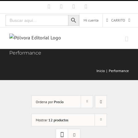
Saltar
Facebook
X
Instagram
Correo
electrónico
al
Botón de búsqueda
Buscar:
contenido
Mi cuenta
CARRITO
Performance
Inicio
Performance
Ordena por
Precio
Mostrar
12 productos