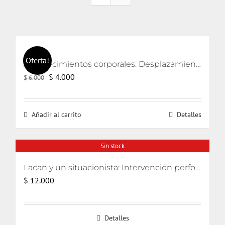
Oferta!
Acontecimientos corporales. Desplazamientos en las prácticas artísticas.
El
El
$
4.000
$
6.000
precio
precio
original
actual
Añadir al carrito
Detalles
era:
es:
$ 6.000.
$ 4.000.
Sin stock
Lacan y un situacionista: Intervención performativa de su encuentro pifiado
$
12.000
Detalles