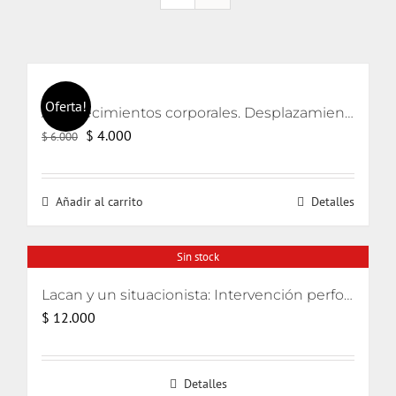
Oferta!
Acontecimientos corporales. Desplazamientos en las prácticas artísticas.
El
El
$
4.000
$
6.000
precio
precio
original
actual
Añadir al carrito
Detalles
era:
es:
$ 6.000.
$ 4.000.
Sin stock
Lacan y un situacionista: Intervención performativa de su encuentro pifiado
$
12.000
Detalles