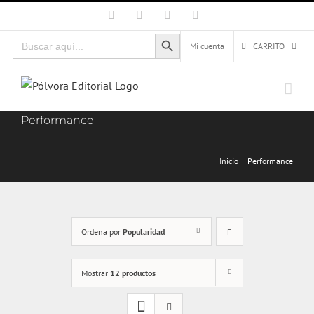
Saltar
Facebook
X
Instagram
Correo
electrónico
al
Botón de búsqueda
Buscar:
contenido
Mi cuenta
CARRITO
Performance
Inicio
Performance
Ordena por
Popularidad
Mostrar
12 productos