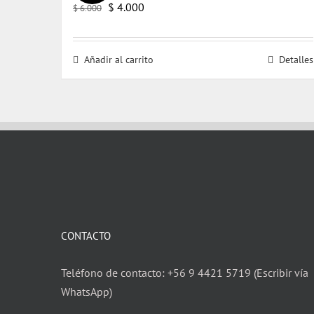
El
El
$
4.000
$
6.000
precio
precio
original
actual
Añadir al carrito
Detalles
era:
es:
$ 6.000.
$ 4.000.
CONTACTO
Teléfono de contacto: +56 9 4421 5719 (Escribir vía
WhatsApp)