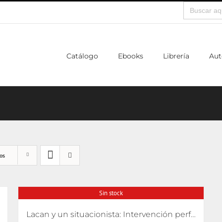
Buscar:
Catálogo
Ebooks
Librería
Aut
os
Sin stock
Lacan y un situacionista: Intervención performativa de su encuentro pifiado