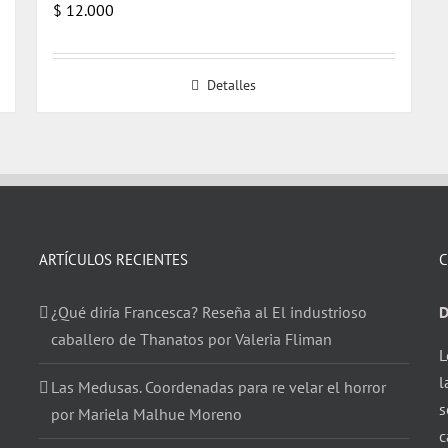
$
12.000
Detalles
ARTÍCULOS RECIENTES
C
¿Qué diría Francesca? Reseña al El industrioso
D
caballero de Thanatos por Valeria Fliman
L
l
Las Medusas. Coordenadas para re velar el horror
s
por Mariela Malhue Moreno
c