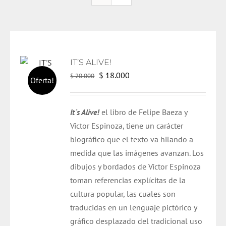
IT’S ALIVE!
El
El
$
18.000
$
20.000
Oferta!
precio
precio
original
actual
It´s Alive!
el libro de Felipe Baeza y
era:
es:
Víctor Espinoza, tiene un carácter
$ 20.000.
$ 18.000.
biográfico que el texto va hilando a
medida que las imágenes avanzan. Los
dibujos y bordados de Víctor Espinoza
toman referencias explícitas de la
cultura popular, las cuales son
traducidas en un lenguaje pictórico y
gráfico desplazado del tradicional uso