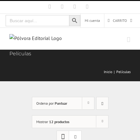
Saltar
Facebook
X
Instagram
Correo
electrónico
al
Botón de búsqueda
Buscar:
contenido
Mi cuenta
CARRITO
Películas
Inicio
Películas
Ordena por
Puntuar
Mostrar
12 productos