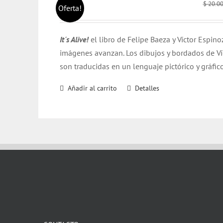
$
20.0
Oferta!
It´s Alive!
el libro de Felipe Baeza y Víctor Espin
imágenes avanzan. Los dibujos y bordados de Víc
son traducidas en un lenguaje pictórico y gráfico
Añadir al carrito
Detalles