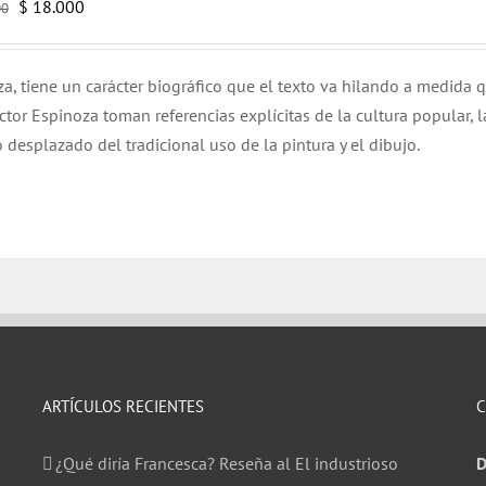
El
El
$
18.000
00
precio
precio
original
actual
oza, tiene un carácter biográfico que el texto va hilando a medida 
era:
es:
tor Espinoza toman referencias explícitas de la cultura popular, l
$ 20.000.
$ 18.000.
 desplazado del tradicional uso de la pintura y el dibujo.
ARTÍCULOS RECIENTES
C
¿Qué diría Francesca? Reseña al El industrioso
D