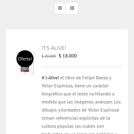
IT’S ALIVE!
El
El
$
18.000
$
20.000
Oferta!
precio
precio
original
actual
It´s Alive!
el libro de Felipe Baeza y
era:
es:
Víctor Espinoza, tiene un carácter
$ 20.000.
$ 18.000.
biográfico que el texto va hilando a
medida que las imágenes avanzan. Los
dibujos y bordados de Víctor Espinoza
toman referencias explícitas de la
cultura popular, las cuales son