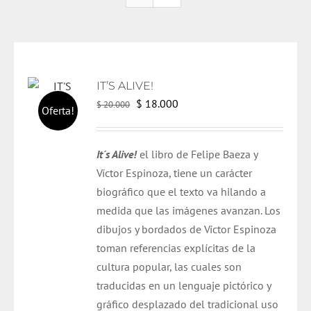
IT’S ALIVE!
El
El
$
18.000
$
20.000
Oferta!
precio
precio
original
actual
It´s Alive!
el libro de Felipe Baeza y
era:
es:
Víctor Espinoza, tiene un carácter
$ 20.000.
$ 18.000.
biográfico que el texto va hilando a
medida que las imágenes avanzan. Los
dibujos y bordados de Víctor Espinoza
toman referencias explícitas de la
cultura popular, las cuales son
traducidas en un lenguaje pictórico y
gráfico desplazado del tradicional uso