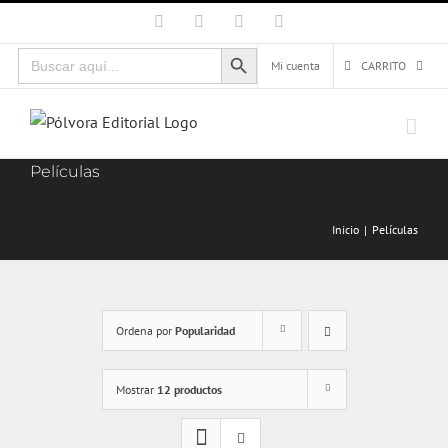
Saltar
Facebook
X
Instagram
Correo
electrónico
al
Botón de búsqueda
Buscar:
contenido
Mi cuenta
CARRITO
Películas
Inicio
Películas
Ordena por
Popularidad
Mostrar
12 productos