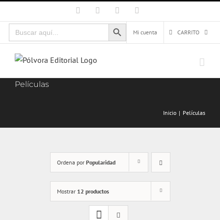
Saltar
Facebook
X
Instagram
Correo
electrónico
al
Botón de búsqueda
Buscar:
contenido
Mi cuenta
CARRITO
Películas
Inicio
Películas
Ordena por
Popularidad
Mostrar
12 productos