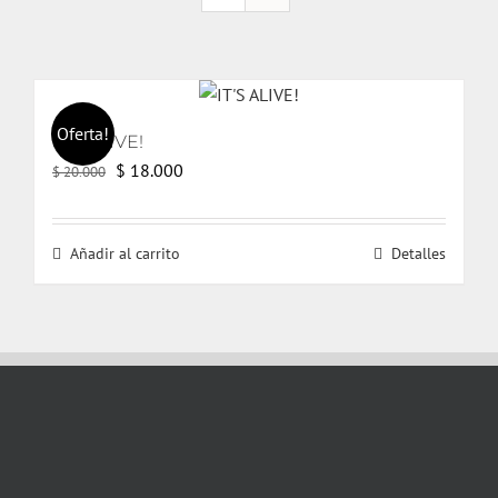
Oferta!
IT’S ALIVE!
El
El
$
18.000
$
20.000
precio
precio
original
actual
Añadir al carrito
Detalles
era:
es:
$ 20.000.
$ 18.000.