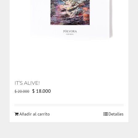
IT’S ALIVE!
El
El
$
18.000
$
20.000
precio
precio
original
actual
Añadir al carrito
Detalles
era:
es:
$ 20.000.
$ 18.000.