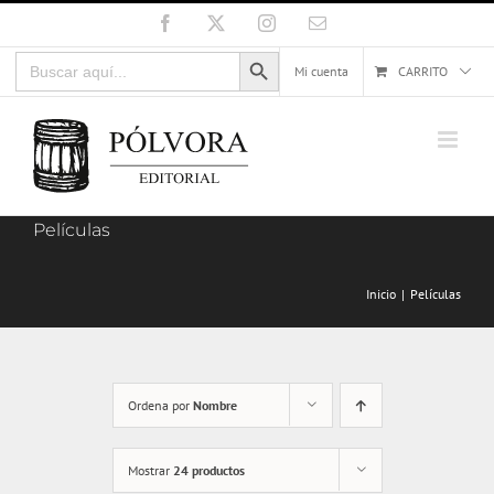
Saltar
Facebook
X
Instagram
Correo
electrónico
al
Botón de búsqueda
Buscar:
contenido
Mi cuenta
CARRITO
Películas
Inicio
Películas
Ordena por
Nombre
Mostrar
24 productos