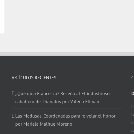
ARTÍCULOS RECIENTES
C
¿Qué diría Francesca? Reseña al El industrioso
D
caballero de Thanatos por Valeria Fliman
L
l
Las Medusas. Coordenadas para re velar el horror
s
por Mariela Malhue Moreno
c