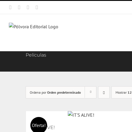
Saltar
Facebook
X
Instagram
Correo
al
electrónico
contenido
Películas
Ordena por
Orden predeterminado
Mostrar
12
Oferta!
IT’S ALIVE!