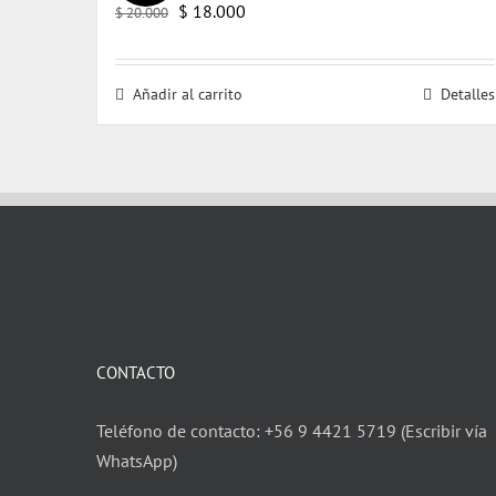
El
El
$
18.000
$
20.000
precio
precio
original
actual
Añadir al carrito
Detalles
era:
es:
$ 20.000.
$ 18.000.
CONTACTO
Teléfono de contacto: +56 9 4421 5719 (Escribir vía
WhatsApp)