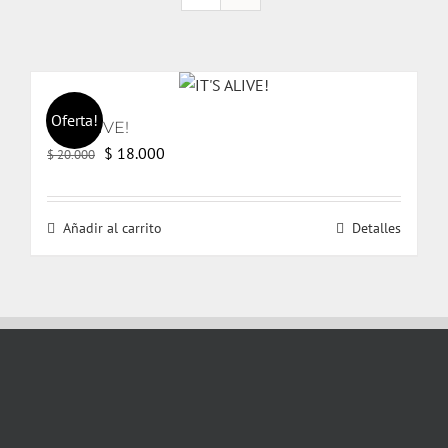
Oferta!
IT’S ALIVE!
El
El
$
18.000
$
20.000
precio
precio
original
actual
Añadir al carrito
Detalles
era:
es:
$ 20.000.
$ 18.000.