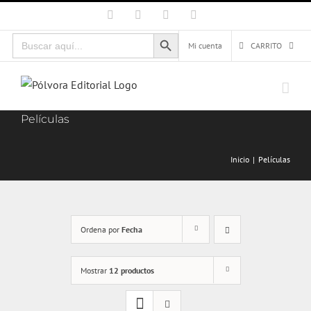
Saltar
Facebook
X
Instagram
Correo
electrónico
al
Botón de búsqueda
Buscar:
contenido
Mi cuenta
CARRITO
Películas
Inicio
Películas
Ordena por
Fecha
Mostrar
12 productos