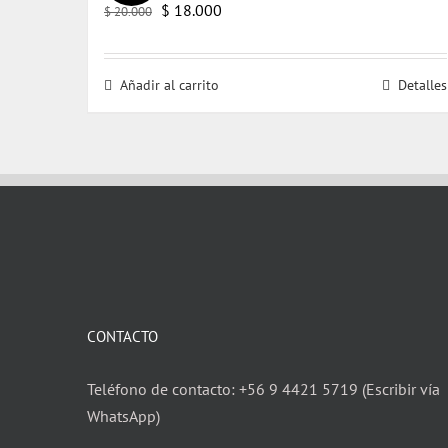
El
El
$
18.000
$
20.000
precio
precio
original
actual
Añadir al carrito
Detalles
era:
es:
$ 20.000.
$ 18.000.
CONTACTO
Teléfono de contacto: +56 9 4421 5719 (Escribir vía
WhatsApp)