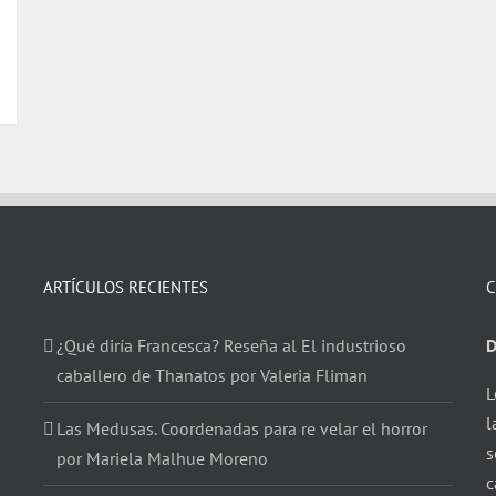
ARTÍCULOS RECIENTES
C
¿Qué diría Francesca? Reseña al El industrioso
D
caballero de Thanatos por Valeria Fliman
L
l
Las Medusas. Coordenadas para re velar el horror
s
por Mariela Malhue Moreno
c