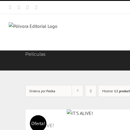
Saltar
Facebook
X
Instagram
Correo
al
electrónico
contenido
Películas
Ordena por
Fecha
Mostrar
12 product
Oferta!
IT’S ALIVE!