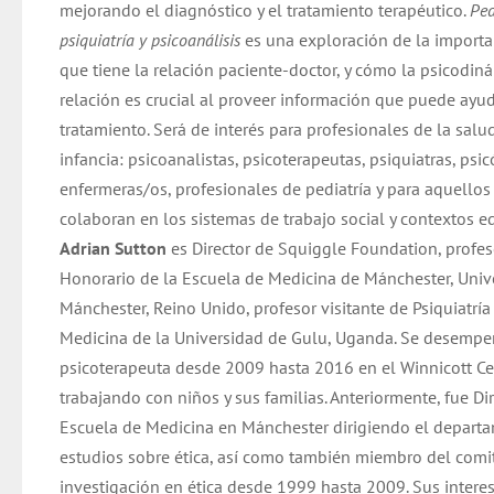
mejorando el diagnóstico y el tratamiento terapéutico.
Ped
psiquiatría y psicoanálisis
es una exploración de la importa
que tiene la relación paciente-doctor, y cómo la psicodin
relación es crucial al proveer información que puede ayud
tratamiento. Será de interés para profesionales de la salu
infancia: psicoanalistas, psicoterapeutas, psiquiatras, psi
enfermeras/os, profesionales de pediatría y para aquellos
colaboran en los sistemas de trabajo social y contextos e
Adrian Sutton
es Director de Squiggle Foundation, profes
Honorario de la Escuela de Medicina de Mánchester, Univ
Mánchester, Reino Unido, profesor visitante de Psiquiatrí
Medicina de la Universidad de Gulu, Uganda. Se desemp
psicoterapeuta desde 2009 hasta 2016 en el Winnicott Ce
trabajando con niños y sus familias. Anteriormente, fue Dir
Escuela de Medicina en Mánchester dirigiendo el depart
estudios sobre ética, así como también miembro del comi
investigación en ética desde 1999 hasta 2009. Sus intere