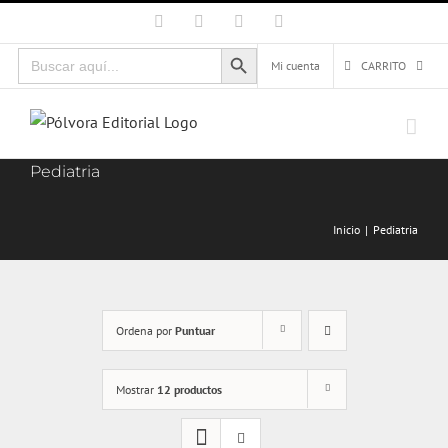
Saltar
Facebook
X
Instagram
Correo
electrónico
al
Botón de búsqueda
Buscar:
contenido
Mi cuenta
CARRITO
Pediatria
Inicio
Pediatria
Ordena por
Puntuar
Mostrar
12 productos