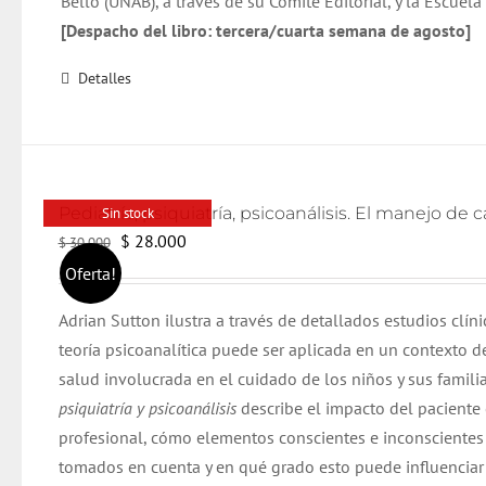
Bello (UNAB), a través de su Comité Editorial, y la Escuel
[Despacho del libro: tercera/cuarta semana de agosto]
Detalles
Sin stock
El
El
$
28.000
$
30.000
precio
precio
Oferta!
original
actual
Adrian Sutton ilustra a través de detallados estudios clín
era:
es:
teoría psicoanalítica puede ser aplicada en un contexto d
$ 30.000.
$ 28.000.
salud involucrada en el cuidado de los niños y sus famili
psiquiatría y psicoanálisis
describe el impacto del paciente 
profesional, cómo elementos conscientes e inconscientes 
tomados en cuenta y en qué grado esto puede influenciar 