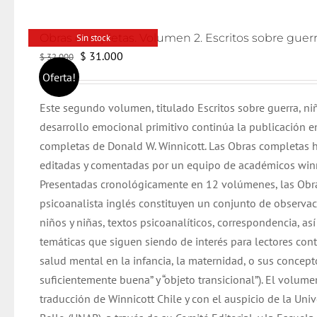
Sin stock
El
El
$
31.000
$
32.000
precio
precio
Oferta!
original
actual
Este segundo volumen, titulado Escritos sobre guerra, n
era:
es:
desarrollo emocional primitivo continúa la publicación e
$ 32.000.
$ 31.000.
completas de Donald W. Winnicott. Las Obras completas 
editadas y comentadas por un equipo de académicos winn
Presentadas cronológicamente en 12 volúmenes, las Obr
psicoanalista inglés constituyen un conjunto de observac
niños y niñas, textos psicoanalíticos, correspondencia, as
temáticas que siguen siendo de interés para lectores co
salud mental en la infancia, la maternidad, o sus concep
suficientemente buena” y “objeto transicional”). El volume
traducción de Winnicott Chile y con el auspicio de la Uni