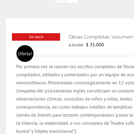
Sin stock
El
El
$
31.000
$
32.000
precio
precio
Oferta!
original
actual
Por primera vez se reúnen los escritos completos de Dona
era:
es:
compilados, editados y comentados por un equipo de ac
$ 32.000.
$ 31.000.
winnicottianos. Presentadas cronológicamente en 12 vol
Completas
del psicoanalista inglés constituyen un conjun
observaciones clínicas, consultas de niños y niñas, textos 
correspondencia, así como trabajos inéditos de temáticas
siendo de interés para lectores contemporáneos (como la
la infancia, la maternidad, o sus conceptos de “madre suf
buena” y “objeto transicional”).