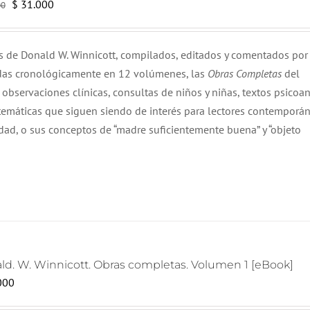
El
El
$
31.000
00
precio
precio
original
actual
os de Donald W. Winnicott, compilados, editados y comentados por
era:
es:
adas cronológicamente en 12 volúmenes, las
Obras Completas
del
$ 32.000.
$ 31.000.
observaciones clínicas, consultas de niños y niñas, textos psicoana
 temáticas que siguen siendo de interés para lectores contemporá
idad, o sus conceptos de “madre suficientemente buena” y “objeto
ld. W. Winnicott. Obras completas. Volumen 1 [eBook]
000