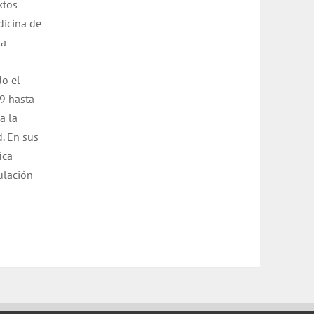
xtos
dicina de
la
do el
9 hasta
a la
d. En sus
ica
ulación