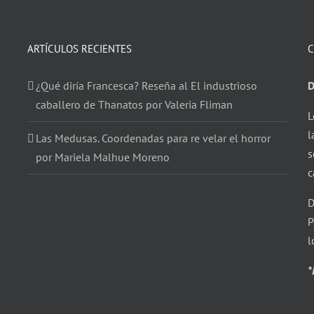
ARTÍCULOS RECIENTES
C
¿Qué diría Francesca? Reseña al El industrioso
D
caballero de Thanatos por Valeria Fliman
L
l
Las Medusas. Coordenadas para re velar el horror
s
por Mariela Malhue Moreno
c
D
P
l
*