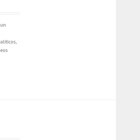
 un
líticos,
neos