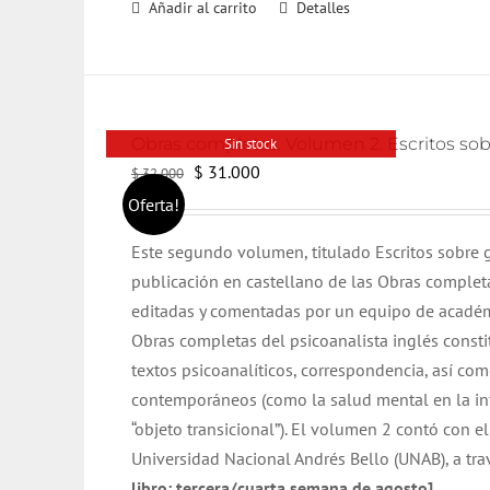
Añadir al carrito
Detalles
Obras completas. Volumen 2. Escritos sob
Sin stock
El
El
$
31.000
$
32.000
precio
precio
Oferta!
original
actual
Este segundo volumen, titulado Escritos sobre g
era:
es:
publicación en castellano de las Obras complet
$ 32.000.
$ 31.000.
editadas y comentadas por un equipo de académ
Obras completas del psicoanalista inglés consti
textos psicoanalíticos, correspondencia, así com
contemporáneos (como la salud mental en la inf
“objeto transicional”). El volumen 2 contó con el
Universidad Nacional Andrés Bello (UNAB), a tra
libro: tercera/cuarta semana de agosto]