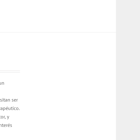
 un
sitan ser
rapéutico.
or, y
nterés