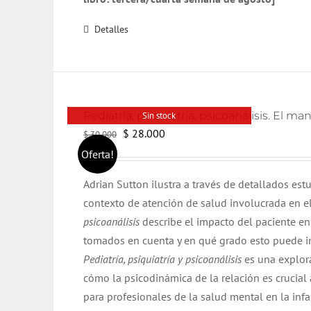
Detalles
Pediatría, psiquiatría, psicoanálisis. El ma
Sin stock
El
El
$
28.000
$
30.000
precio
precio
Oferta!
original
actual
Adrian Sutton ilustra a través de detallados est
era:
es:
contexto de atención de salud involucrada en el
$ 30.000.
$ 28.000.
psicoanálisis
describe el impacto del paciente en
tomados en cuenta y en qué grado esto puede inf
Pediatría, psiquiatría y psicoanálisis
es una explora
cómo la psicodinámica de la relación es crucial
para profesionales de la salud mental en la infan