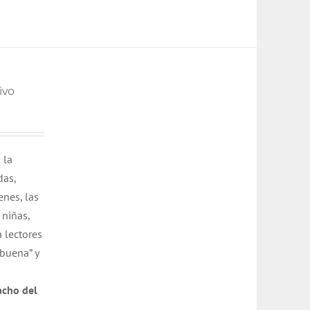
ivo
 la
das,
nes, las
 niñas,
 lectores
buena” y
acho del