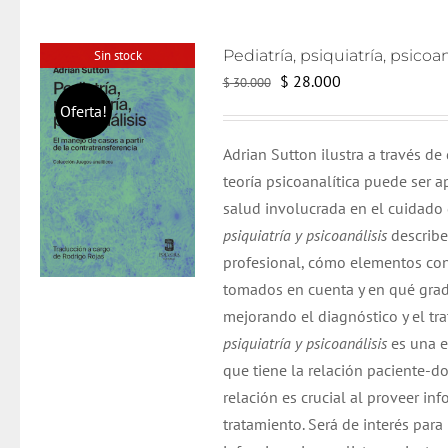
Sin stock
El
El
$
28.000
$
30.000
precio
precio
Oferta!
original
actual
Adrian Sutton ilustra a través de
era:
es:
teoría psicoanalítica puede ser 
$ 30.000.
$ 28.000.
salud involucrada en el cuidado d
psiquiatría y psicoanálisis
describe
profesional, cómo elementos cons
tomados en cuenta y en qué grado
mejorando el diagnóstico y el tr
psiquiatría y psicoanálisis
es una e
que tiene la relación paciente-do
relación es crucial al proveer i
tratamiento. Será de interés para