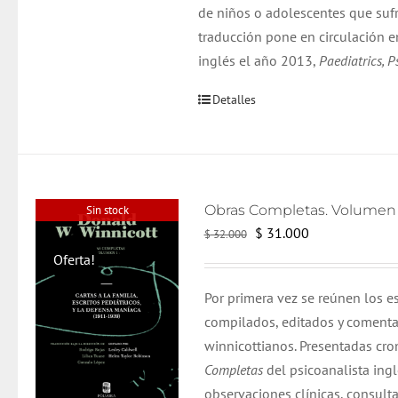
de niños o adolescentes que suf
traducción pone en circulación e
inglés el año 2013,
Paediatrics, P
Detalles
Sin stock
El
El
$
31.000
$
32.000
precio
precio
Oferta!
original
actual
Por primera vez se reúnen los e
era:
es:
compilados, editados y coment
$ 32.000.
$ 31.000.
winnicottianos. Presentadas cr
Completas
del psicoanalista ing
observaciones clínicas, consulta