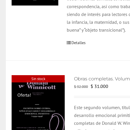
correspondencia, así como traba
siendo de interés para lectore
la infancia, la maternidad, o s
buena” y “objeto transicional”).
Detalles
Sin stock
El
El
$
31.000
$
32.000
precio
precio
Oferta!
original
actual
Este segundo volumen, titul
era:
es:
desarrollo emocional primit
$ 32.000.
$ 31.000.
completas de Donald W. Win