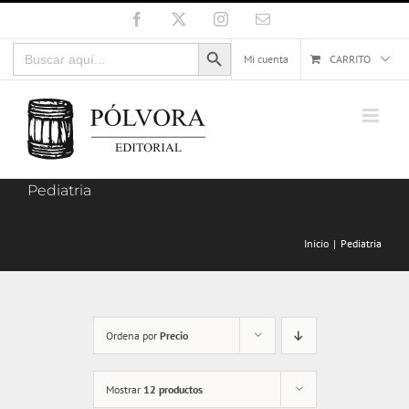
Saltar
Facebook
X
Instagram
Correo
electrónico
al
Botón de búsqueda
Buscar:
contenido
Mi cuenta
CARRITO
Pediatria
Inicio
Pediatria
Ordena por
Precio
Mostrar
12 productos