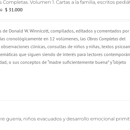
 Completas. Volumen 1. Cartas a la familia, escritos pedi
El
El
$
31.000
00
precio
precio
original
actual
os de Donald W. Winnicott, compilados, editados y comentados por
era:
es:
adas cronológicamente en 12 volúmenes, las
Obras Completas
del
$ 32.000.
$ 31.000.
observaciones clínicas, consultas de niños y niñas, textos psicoana
 temáticas que siguen siendo de interés para lectores contemporá
idad, o sus conceptos de “madre suficientemente buena” y “objeto
re guerra, niños evacuados y desarrollo emocional primit