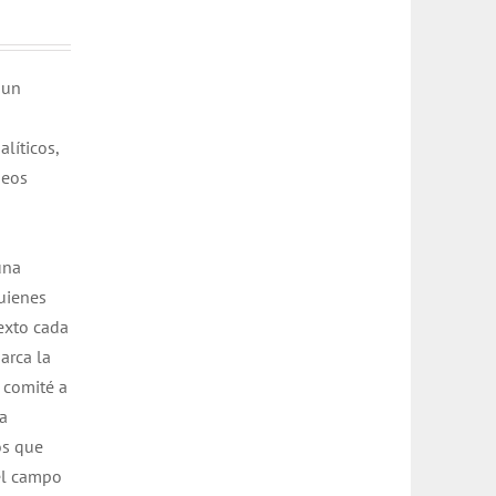
 un
líticos,
neos
una
quienes
exto cada
arca la
 comité a
La
os que
 el campo