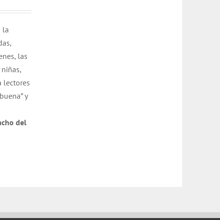
 la
das,
nes, las
 niñas,
 lectores
buena” y
acho del