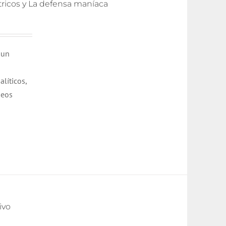
átricos y La defensa maníaca
 un
líticos,
neos
ivo