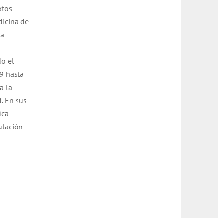
xtos
dicina de
la
do el
9 hasta
a la
d. En sus
ica
ulación