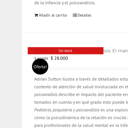
de la infancia y el psicoanálisis.
Añadir al carrito
Detalles
Pediatría, psiquiatría, psicoanálisis. El ma
Sin stock
El
El
$
28.000
$
30.000
precio
precio
Oferta!
original
actual
Adrian Sutton ilustra a través de detallados est
era:
es:
contexto de atención de salud involucrada en el
$ 30.000.
$ 28.000.
psicoanálisis
describe el impacto del paciente en
tomados en cuenta y en qué grado esto puede inf
Pediatría, psiquiatría y psicoanálisis
es una explora
cómo la psicodinámica de la relación es crucial
para profesionales de la salud mental en la infan