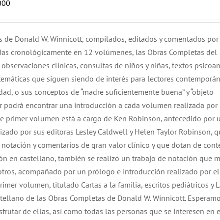
000
os de Donald W. Winnicott, compilados, editados y comentados por
das cronológicamente en 12 volúmenes, las Obras Completas del
observaciones clínicas, consultas de niños y niñas, textos psicoana
 temáticas que siguen siendo de interés para lectores contemporá
idad, o sus conceptos de “madre suficientemente buena” y “objeto
tor podrá encontrar una introducción a cada volumen realizada por
ste primer volumen está a cargo de Ken Robinson, antecedido por 
izado por sus editoras Lesley Caldwell y Helen Taylor Robinson, 
 notación y comentarios de gran valor clínico y que dotan de cont
ión en castellano, también se realizó un trabajo de notación que m
tros, acompañado por un prólogo e introducción realizado por el
imer volumen, titulado Cartas a la familia, escritos pediátricos y 
stellano de las Obras Completas de Donald W. Winnicott. Esperam
frutar de ellas, así como todas las personas que se interesen en