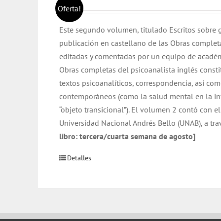
precio
precio
Oferta!
original
actual
Este segundo volumen, titulado Escritos sobre g
era:
es:
publicación en castellano de las Obras complet
$ 32.000.
$ 31.000.
editadas y comentadas por un equipo de académ
Obras completas del psicoanalista inglés consti
textos psicoanalíticos, correspondencia, así com
contemporáneos (como la salud mental en la inf
“objeto transicional”). El volumen 2 contó con el
Universidad Nacional Andrés Bello (UNAB), a tra
libro: tercera/cuarta semana de agosto]
Detalles