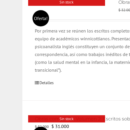
Obras
Sin stock
$
32.0
Oferta!
Por primera vez se reúnen los escritos complet
equipo de académicos winnicottianos. Present
psicoanalista inglés constituyen un conjunto de 
correspondencia, así como trabajos inéditos de
(como la salud mental en la infancia, la matern
transicional”).
Detalles
Obras completas. Volumen 2. Escritos sob
Sin stock
El
El
$
31.000
$
32.000