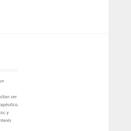
 un
sitan ser
rapéutico.
or, y
nterés