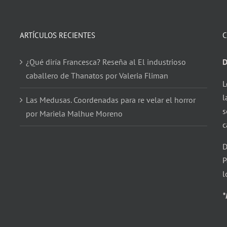
ARTÍCULOS RECIENTES
C
¿Qué diría Francesca? Reseña al El industrioso
D
caballero de Thanatos por Valeria Fliman
L
l
Las Medusas. Coordenadas para re velar el horror
s
por Mariela Malhue Moreno
c
D
P
l
*