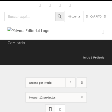
Saltar
Facebook
X
Instagram
Correo
electrónico
al
Botón de búsqueda
Buscar:
contenido
Mi cuenta
CARRITO
Pediatria
Inicio
Pediatria
Ordena por
Precio
Mostrar
12 productos