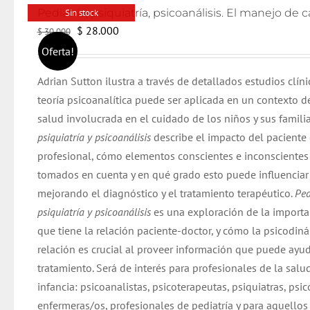
Sin stock
El
El
$
28.000
$
30.000
precio
precio
Oferta!
original
actual
Adrian Sutton ilustra a través de detallados estudios clín
era:
es:
teoría psicoanalítica puede ser aplicada en un contexto d
$ 30.000.
$ 28.000.
salud involucrada en el cuidado de los niños y sus famili
psiquiatría y psicoanálisis
describe el impacto del paciente 
profesional, cómo elementos conscientes e inconscientes 
tomados en cuenta y en qué grado esto puede influenciar 
mejorando el diagnóstico y el tratamiento terapéutico.
Ped
psiquiatría y psicoanálisis
es una exploración de la importa
que tiene la relación paciente-doctor, y cómo la psicodin
relación es crucial al proveer información que puede ayud
tratamiento. Será de interés para profesionales de la salu
infancia: psicoanalistas, psicoterapeutas, psiquiatras, psi
enfermeras/os, profesionales de pediatría y para aquellos