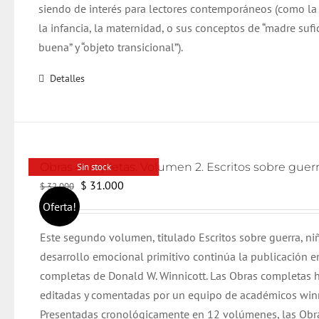
siendo de interés para lectores contemporáneos (como la
la infancia, la maternidad, o sus conceptos de “madre suf
buena” y “objeto transicional”).
Detalles
Sin stock
El
El
$
31.000
$
32.000
precio
precio
Oferta!
original
actual
Este segundo volumen, titulado Escritos sobre guerra, n
era:
es:
desarrollo emocional primitivo continúa la publicación e
$ 32.000.
$ 31.000.
completas de Donald W. Winnicott. Las Obras completas 
editadas y comentadas por un equipo de académicos winn
Presentadas cronológicamente en 12 volúmenes, las Obr