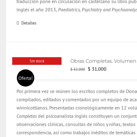
traducción pone en circulación en castellano su libro pub
inglés el año 2013,
Paediatrics, Psychiatry and Psychoanalys
Detalles
Sin stock
El
El
$
31.000
$
32.000
precio
precio
Oferta!
original
actual
Por primera vez se reúnen los escritos completos de Dona
era:
es:
compilados, editados y comentados por un equipo de ac
$ 32.000.
$ 31.000.
winnicottianos. Presentadas cronológicamente en 12 vol
Completas
del psicoanalista inglés constituyen un conjun
observaciones clínicas, consultas de niños y niñas, textos 
correspondencia, así como trabajos inéditos de temáticas