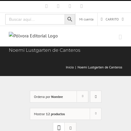
Saltar
Facebook
X
Instagram
Correo
electrónico
al
Botón de búsqueda
Buscar:
contenido
Mi cuenta
CARRITO
Noemi Lustgarten de Canteros
Inicio
Noemi Lustgarten de Canteros
Ordena por
Nombre
Mostrar
12 productos