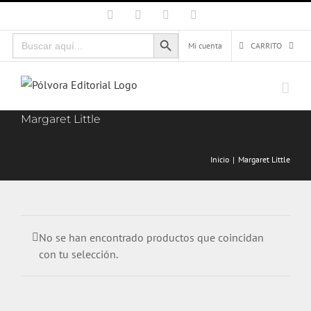
Saltar
Facebook
X
Instagram
Correo
electrónico
al
Botón de búsqueda
Buscar:
contenido
Mi cuenta
CARRITO
Margaret Little
Inicio
Margaret Little
No se han encontrado productos que coincidan
con tu selección.