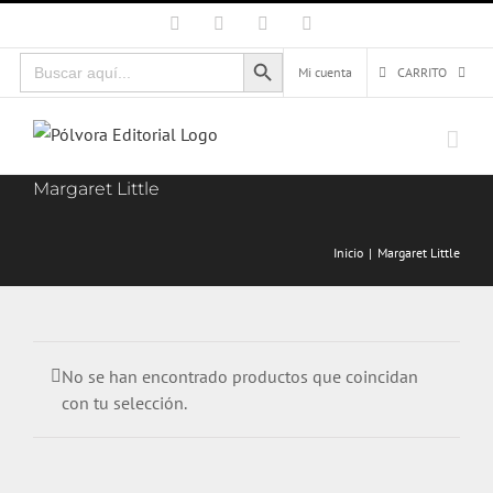
Saltar
Facebook
X
Instagram
Correo
electrónico
al
Botón de búsqueda
Buscar:
contenido
Mi cuenta
CARRITO
Margaret Little
Inicio
Margaret Little
No se han encontrado productos que coincidan
con tu selección.