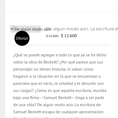
El
El
$
12.600
$
17.000
Oferta!
precio
precio
original
actual
¿Qué se puede agregar a todo lo que ya se ha dicho
era:
es:
sobre la obra de Beckett? ¿Por qué parece que sus
$ 17.000.
$ 12.600.
personajes no tienen historia, ni saben cómo
llegaron a la situación en la que se encuentran y
pareciera que el vacío, la soledad y el absurdo son
sus cargas? ¿Cómo es que aquella escritura, reunida
bajo una firma —Samuel Beckett— llega a ser parte
de una vida? De algún modo aún. La escritura de
Samuel Beckett escapa de cualquier aproximación