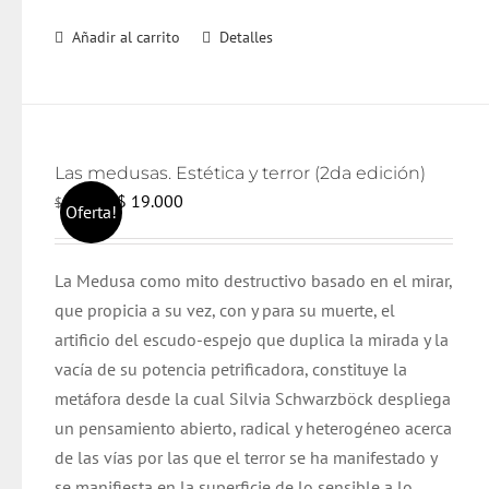
Añadir al carrito
Detalles
Las medusas. Estética y terror (2da edición)
El
El
$
19.000
$
20.000
Oferta!
precio
precio
original
actual
La Medusa como mito destructivo basado en el mirar,
era:
es:
que propicia a su vez, con y para su muerte, el
$ 20.000.
$ 19.000.
artificio del escudo-espejo que duplica la mirada y la
vacía de su potencia petrificadora, constituye la
metáfora desde la cual Silvia Schwarzböck despliega
un pensamiento abierto, radical y heterogéneo acerca
de las vías por las que el terror se ha manifestado y
se manifiesta en la superficie de lo sensible a lo