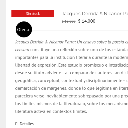
Sin stock
El
El
$
14.000
$
15.000
precio
precio
Oferta!
original
actual
Jacques Derrida & Nicanor Parra: Un ensayo sobre la poesía e
era:
es:
censura
constituye una reflexión sobre uno de los estánd
$ 15.000.
$ 14.000.
importantes para la institución literaria durante la modern
libertad de expresión. Este estudio promiscuo e interdiscip
desde su título advierte –al comparar dos autores tan dis
geográfica, conceptual, contextual y disciplinariamente– 
demarcación de márgenes, donde lo que legitima en liter
pareciera verse inevitablemente sobrepasado por una pr
los límites mismos de la literatura o, sobre los mecanism
literatura activa en contextos límites.
Detalles