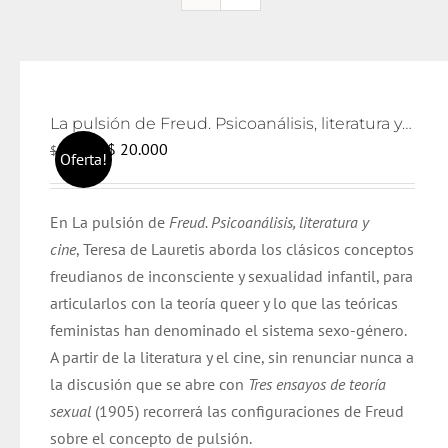
La pulsión de Freud. Psicoanálisis, literatura y cine
El
El
$
20.000
$
21.000
Oferta!
precio
precio
original
actual
En La pulsión de
Freud. Psicoanálisis, literatura y
era:
es:
cine
, Teresa de Lauretis aborda los clásicos conceptos
$ 21.000.
$ 20.000.
freudianos de inconsciente y sexualidad infantil, para
articularlos con la teoría queer y lo que las teóricas
feministas han denominado el sistema sexo-género.
A partir de la literatura y el cine, sin renunciar nunca a
la discusión que se abre con
Tres ensayos de teoría
sexual
(1905) recorrerá las configuraciones de Freud
sobre el concepto de pulsión.