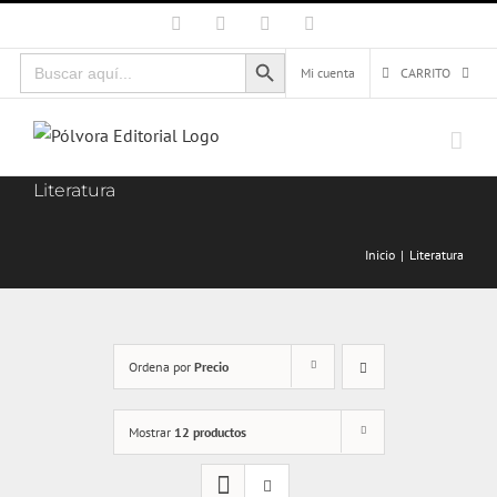
Saltar
Facebook
X
Instagram
Correo
electrónico
al
Botón de búsqueda
Buscar:
contenido
Mi cuenta
CARRITO
Literatura
Inicio
Literatura
Ordena por
Precio
Mostrar
12 productos