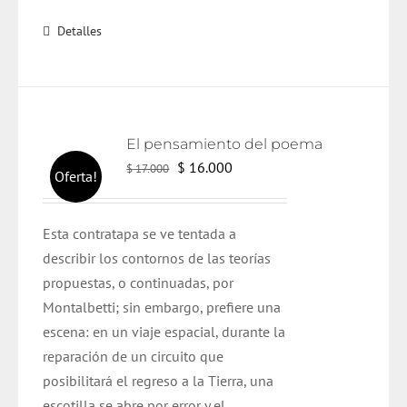
Detalles
El pensamiento del poema
El
El
$
16.000
$
17.000
Oferta!
precio
precio
original
actual
Esta contratapa se ve tentada a
era:
es:
describir los contornos de las teorías
$ 17.000.
$ 16.000.
propuestas, o continuadas, por
Montalbetti; sin embargo, prefiere una
escena: en un viaje espacial, durante la
reparación de un circuito que
posibilitará el regreso a la Tierra, una
escotilla se abre por error y el