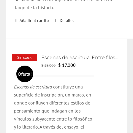
largo de la historia.
Añadir al carrito
Detalles
Escenas de escritura. Entre filosofía y literatura
Sin stock
El
El
$
17.000
$
18.000
precio
precio
Oferta!
original
actual
Escenas de escritura
constituye una
era:
es:
superficie de inscripción, un marco, en
$ 18.000.
$ 17.000.
donde confluyen diferentes estilos de
pensamiento que indagan en los
vínculos subyacente entre lo filosófico
y lo literario. A través del ensayo, el