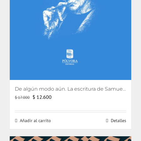
De algún modo aún. La escritura de Samuel Beckett
El
El
$
12.600
$
17.000
precio
precio
original
actual
Añadir al carrito
Detalles
era:
es:
$ 17.000.
$ 12.600.