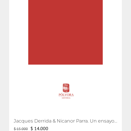
Jacques Derrida & Nicanor Parra. Un ensayo sobre la poesía en tiempos de censura
El
El
$
14.000
$
15.000