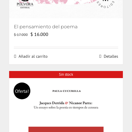
El pensamiento del poema
El
El
$
16.000
$
17.000
precio
precio
original
actual
Añadir al carrito
Detalles
era:
es:
$ 17.000.
$ 16.000.
Sin stock
Oferta!