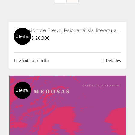
La pulsión de Freud. Psicoanálisis, literatura y cine
Oferta!
El
El
$
20.000
$
21.000
precio
precio
original
actual
Añadir al carrito
Detalles
era:
es:
$ 21.000.
$ 20.000.
Oferta!