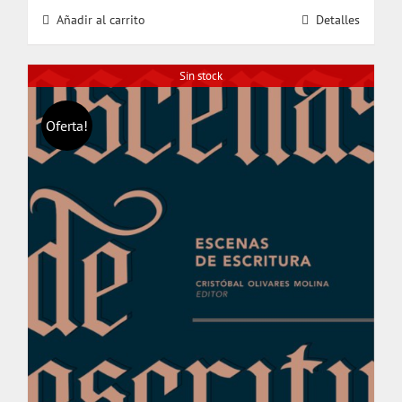
original
actual
Añadir al carrito
Detalles
era:
es:
$ 20.000.
$ 19.000.
Sin stock
Oferta!