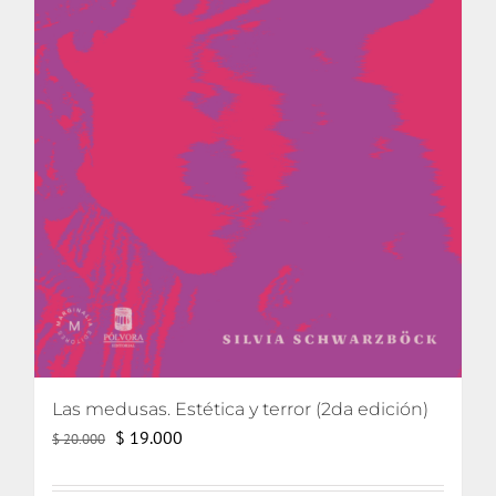
Las medusas. Estética y terror (2da edición)
El
El
$
19.000
$
20.000
precio
precio