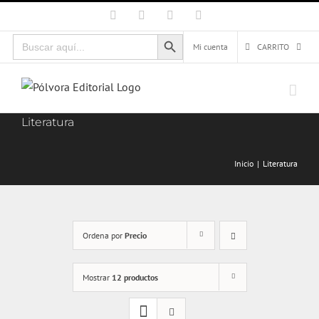
Saltar
Facebook
X
Instagram
Correo
electrónico
al
Botón de búsqueda
Buscar:
contenido
Mi cuenta
CARRITO
Literatura
Inicio
Literatura
Ordena por
Precio
Mostrar
12 productos