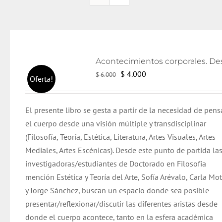
El
El
$
4.000
$
6.000
Oferta!
precio
precio
original
actual
El presente libro se gesta a partir de la necesidad de pens
era:
es:
el cuerpo desde una visión múltiple y transdisciplinar
$ 6.000.
$ 4.000.
(Filosofía, Teoría, Estética, Literatura, Artes Visuales, Artes
Mediales, Artes Escénicas). Desde este punto de partida la
investigadoras/estudiantes de Doctorado en Filosofía
mención Estética y Teoría del Arte, Sofía Arévalo, Carla Mo
y Jorge Sánchez, buscan un espacio donde sea posible
presentar/reflexionar/discutir las diferentes aristas desde
donde el cuerpo acontece, tanto en la esfera académica