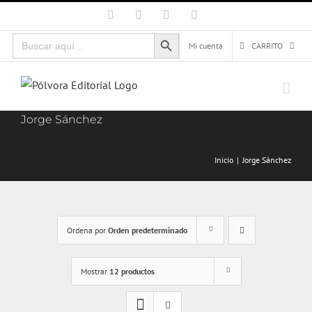
Saltar
Facebook
X
Instagram
Correo
electrónico
al
Botón de búsqueda
Buscar:
contenido
Mi cuenta
CARRITO
Jorge Sánchez
Inicio
Jorge Sánchez
Ordena por
Orden predeterminado
Mostrar
12 productos