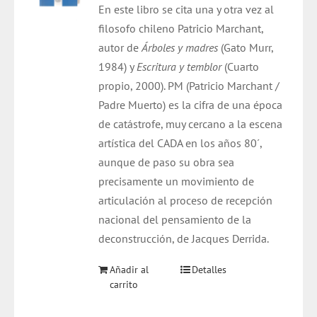
En este libro se cita una y otra vez al
era:
es:
filosofo chileno Patricio Marchant,
$ 12.000.
$ 6.000.
autor de
Árboles y madres
(Gato Murr,
1984) y
Escritura y temblor
(Cuarto
propio, 2000). PM (Patricio Marchant /
Padre Muerto) es la cifra de una época
de catástrofe, muy cercano a la escena
artística del CADA en los años 80´,
aunque de paso su obra sea
precisamente un movimiento de
articulación al proceso de recepción
nacional del pensamiento de la
deconstrucción, de Jacques Derrida.
Añadir al
Detalles
carrito