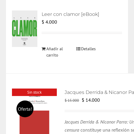
Leer con clamor [eBook]
$
4.000
Añadir al
Detalles
carrito
Sin stock
El
El
$
14.000
$
15.000
precio
precio
Oferta!
original
actual
Jacques Derrida & Nicanor Parra: Un
era:
es:
censura
constituye una reflexión 
$ 15.000.
$ 14.000.