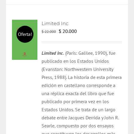
Limited Inc
El
El
$
20.000
$
22.000
Oferta!
precio
precio
original
actual
Limited Inc.
(París: Galilee, 1990), fue
era:
es:
publicado en los Estados Unidos
$ 22.000.
$ 20.000.
(Evanston: Northwestern University
Press, 1988). La historia de esta primera
edición en castellano corresponde a
una réplica exacta del libro que fue
publicado por primera vez en los
Estados Unidos. Se trata de un largo
debate entre Jacques Derrida y John R.
Searle, compuesto por dos ensayos
que constituyen los desarrollos más