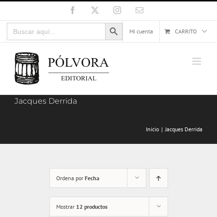
Saltar
Facebook
X
Instagram
Correo
electrónico
al
Botón de búsqueda
Buscar:
contenido
Mi cuenta
CARRITO
Jacques Derrida
Inicio
Jacques Derrida
Ordena por
Fecha
Mostrar
12 productos