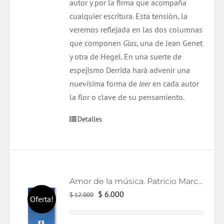
autor y por la firma que acompaña
cualquier escritura. Esta tensión, la
veremos reflejada en las dos columnas
que componen
Glas
, una de Jean Genet
y otra de Hegel. En una suerte de
espejismo Derrida hará advenir una
nuevísima forma de
leer
en cada autor
la flor o clave de su pensamiento.
Detalles
Amor de la música. Patricio Marchant.
El
El
$
6.000
$
12.000
Oferta!
precio
precio
original
actual