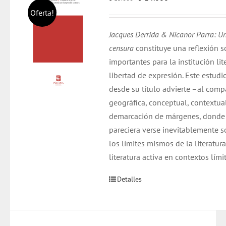
precio
precio
Oferta!
original
actual
Jacques Derrida & Nicanor Parra: Un
era:
es:
censura
constituye una reflexión 
$ 15.000.
$ 14.000.
importantes para la institución li
libertad de expresión. Este estudi
desde su título advierte –al comp
geográfica, conceptual, contextua
demarcación de márgenes, donde l
pareciera verse inevitablemente 
los límites mismos de la literatu
literatura activa en contextos límit
Detalles