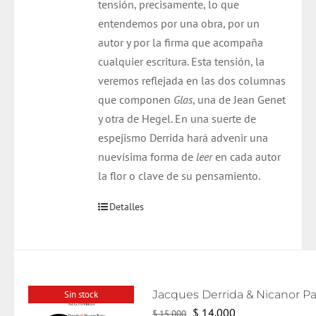
tensión, precisamente, lo que
entendemos por una obra, por un
autor y por la firma que acompaña
cualquier escritura. Esta tensión, la
veremos reflejada en las dos columnas
que componen
Glas
, una de Jean Genet
y otra de Hegel. En una suerte de
espejismo Derrida hará advenir una
nuevísima forma de
leer
en cada autor
la flor o clave de su pensamiento.
Detalles
Sin stock
El
El
$
14.000
$
15.000