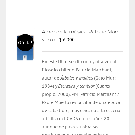
Amor de la música. Patricio Marchant.
El
El
$
6.000
$
12.000
Oferta!
precio
precio
original
actual
En este libro se cita una y otra vez al
era:
es:
filosofo chileno Patricio Marchant,
$ 12.000.
$ 6.000.
autor de
Árboles y madres
(Gato Murr,
1984) y
Escritura y temblor
(Cuarto
propio, 2000). PM (Patricio Marchant /
Padre Muerto) es la cifra de una época
de catástrofe, muy cercano a la escena
artística del CADA en los años 80´,
aunque de paso su obra sea
precisamente un movimiento de