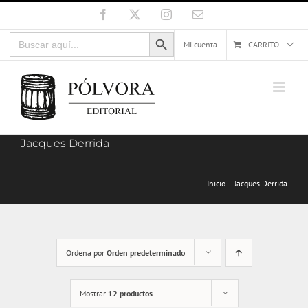
Saltar
Facebook
X
Instagram
Correo
electrónico
al
Botón de búsqueda
Buscar:
contenido
Mi cuenta
CARRITO
Jacques Derrida
Inicio
Jacques Derrida
Ordena por
Orden predeterminado
Mostrar
12 productos