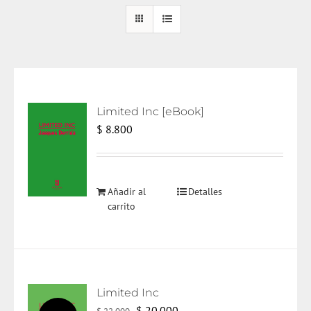
Limited Inc [eBook]
$
8.800
Añadir al
Detalles
carrito
Limited Inc
El
El
$
20.000