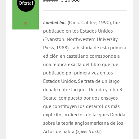
$
22.000
Oferta!
precio
precio
original
actual
Limited Inc.
(París: Galilee, 1990), fue
era:
es:
publicado en los Estados Unidos
$ 22.000.
$ 20.000.
(Evanston: Northwestern University
Press, 1988). La historia de esta primera
edición en castellano corresponde a
una réplica exacta del libro que fue
publicado por primera vez en los
Estados Unidos. Se trata de un largo
debate entre Jacques Derrida y John R.
Searle, compuesto por dos ensayos
que constituyen los desarrollos más
explícitos y directos de Jacques Derrida
sobre la teoría angloamericana de los
Actos de habla (
Speech acts
).