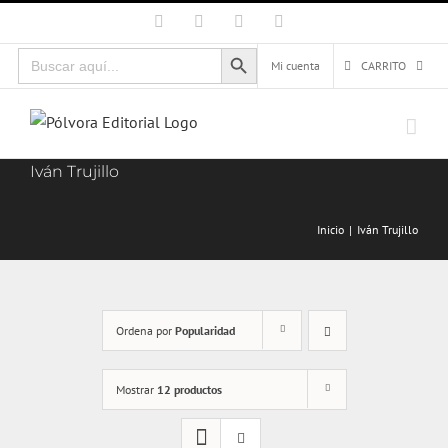
Saltar
Facebook
X
Instagram
Correo
electrónico
al
Botón de búsqueda
Buscar:
contenido
Mi cuenta
CARRITO
Iván Trujillo
Inicio
Iván Trujillo
Ordena por
Popularidad
Mostrar
12 productos