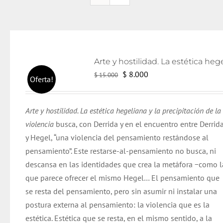
El
El
$
8.000
$
15.000
Oferta!
precio
precio
original
actual
Arte y hostilidad. La estética hegeliana y la precipitación de la
era:
es:
violencia
busca
, con
Derrida
y en el encuentro entre
Derrid
$ 15.000.
$ 8.000.
y Hegel, “una violencia del pensamiento restándose al
pensamiento”. Este restarse-al-pensamiento no busca, ni
descansa en las identidades que crea la metáfora −como l
que parece ofrecer el mismo Hegel… El pensamiento que
se resta del pensamiento,
pero
sin asumir ni instalar una
postura externa al pensamiento: la violencia que es la
estética. Estética que se resta, en el mismo sentido, a la