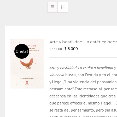
El
El
$
8.000
$
15.000
Oferta!
precio
precio
original
actual
Arte y hostilidad. La estética hegeliana y
era:
es:
violencia
busca
, con
Derrida
y en el en
$ 15.000.
$ 8.000.
y Hegel, “una violencia del pensamien
pensamiento”. Este restarse-al-pensam
descansa en las identidades que crea
que parece ofrecer el mismo Hegel… 
se resta del pensamiento,
pero
sin asu