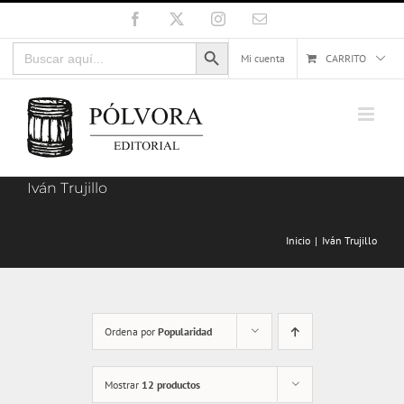
Saltar
Facebook
X
Instagram
Correo
electrónico
al
Botón de búsqueda
Buscar:
contenido
Mi cuenta
CARRITO
Iván Trujillo
Inicio
Iván Trujillo
Ordena por
Popularidad
Mostrar
12 productos