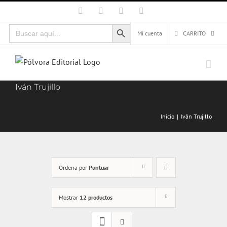
Saltar
Facebook
X
Instagram
Correo
electrónico
al
Botón de búsqueda
Buscar:
contenido
Mi cuenta
CARRITO
Iván Trujillo
Inicio
Iván Trujillo
Ordena por
Puntuar
Mostrar
12 productos