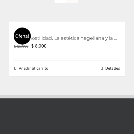
Oferta!
Arte y hostilidad. La estética hegeliana y la precipitación de la violencia
El
El
$
8.000
$
15.000
precio
precio
original
actual
Añadir al carrito
Detalles
era:
es:
$ 15.000.
$ 8.000.