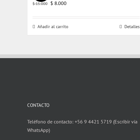
El
El
$
8.000
$
15.000
precio
precio
original
actual
Añadir al carrito
Detalles
era:
es:
$ 15.000.
$ 8.000.
CONTACTO
Teléfono de contacto: +56 9 4421 5719 (Escribir vía
WhatsApp)