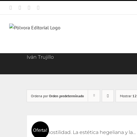
Saltar
Facebook
X
Instagram
Correo
al
electrónico
contenido
Iván Trujillo
Ordena por
Orden predeterminado
Mostrar
12
Oferta!
Arte y hostilidad. La estética hegeliana y la precipitación de la violencia