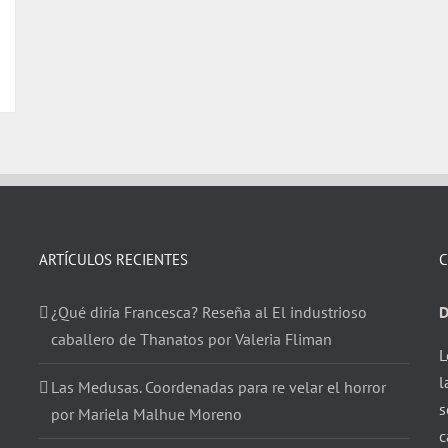
ARTÍCULOS RECIENTES
C
¿Qué diría Francesca? Reseña al El industrioso
D
caballero de Thanatos por Valeria Fliman
L
l
Las Medusas. Coordenadas para re velar el horror
s
por Mariela Malhue Moreno
c