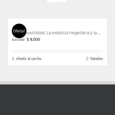
Oferta!
Arte y hostilidad. La estética hegeliana y la precipitación de la violencia
El
El
$
8.000
$
15.000
precio
precio
original
actual
Añadir al carrito
Detalles
era:
es:
$ 15.000.
$ 8.000.