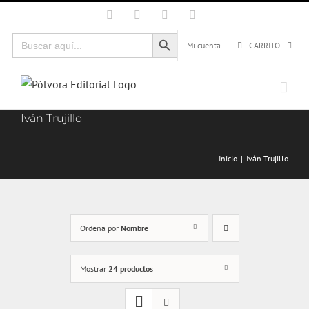
Saltar
Facebook
X
Instagram
Correo
electrónico
al
Botón de búsqueda
Buscar:
contenido
Mi cuenta
CARRITO
Iván Trujillo
Inicio
Iván Trujillo
Ordena por
Nombre
Mostrar
24 productos