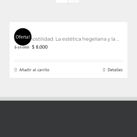
Oferta!
Arte y hostilidad. La estética hegeliana y la precipitación de la violencia
El
El
$
8.000
$
15.000
precio
precio
original
actual
Añadir al carrito
Detalles
era:
es:
$ 15.000.
$ 8.000.