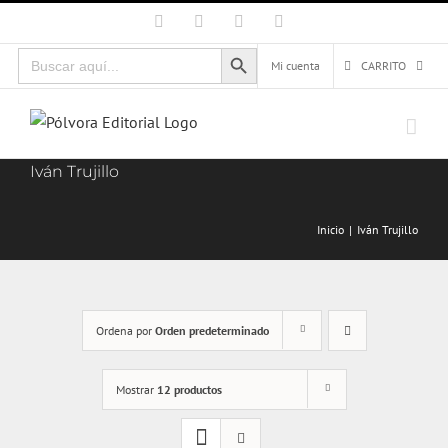
Saltar
Facebook
X
Instagram
Correo
electrónico
al
Botón de búsqueda
Buscar:
contenido
Mi cuenta
CARRITO
Iván Trujillo
Inicio
Iván Trujillo
Ordena por
Orden predeterminado
Mostrar
12 productos