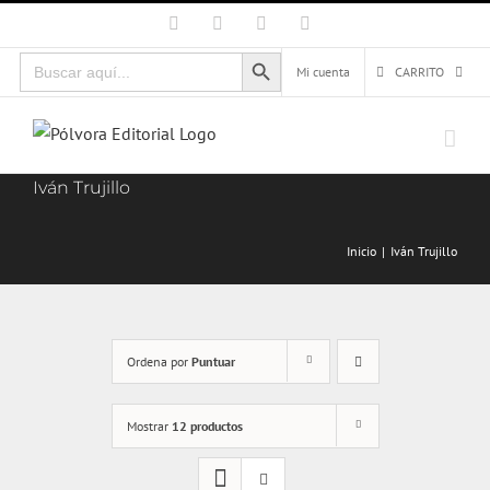
Saltar
Facebook
X
Instagram
Correo
electrónico
al
Botón de búsqueda
Buscar:
contenido
Mi cuenta
CARRITO
Iván Trujillo
Inicio
Iván Trujillo
Ordena por
Puntuar
Mostrar
12 productos