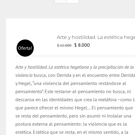
El
El
$
8.000
$
15.000
Oferta!
precio
precio
original
actual
Arte y hostilidad. La estética hegeliana y la precipitación de la
era:
es:
violencia
busca
, con
Derrida
y en el encuentro entre
Derrid
$ 15.000.
$ 8.000.
y Hegel, “una violencia del pensamiento restándose al
pensamiento”. Este restarse-al-pensamiento no busca, ni
descansa en las identidades que crea la metáfora −como l
que parece ofrecer el mismo Hegel… El pensamiento que
se resta del pensamiento,
pero
sin asumir ni instalar una
postura externa al pensamiento: la violencia que es la
estética. Estética que se resta, en el mismo sentido, a la