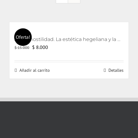
Oferta!
Arte y hostilidad. La estética hegeliana y la precipitación de la violencia
El
El
$
8.000
$
15.000
precio
precio
original
actual
Añadir al carrito
Detalles
era:
es:
$ 15.000.
$ 8.000.