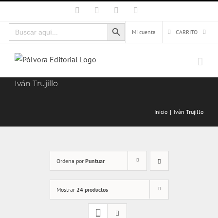
Saltar
Facebook
X
Instagram
Correo
electrónico
al
Botón de búsqueda
Buscar:
contenido
Mi cuenta
CARRITO
Iván Trujillo
Inicio
Iván Trujillo
Ordena por
Puntuar
Mostrar
24 productos