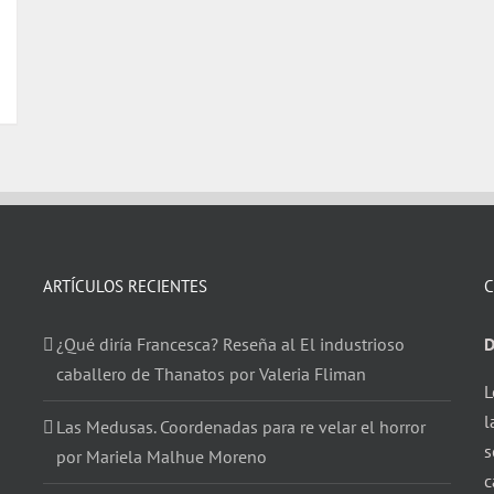
ARTÍCULOS RECIENTES
C
¿Qué diría Francesca? Reseña al El industrioso
D
caballero de Thanatos por Valeria Fliman
L
l
Las Medusas. Coordenadas para re velar el horror
s
por Mariela Malhue Moreno
c