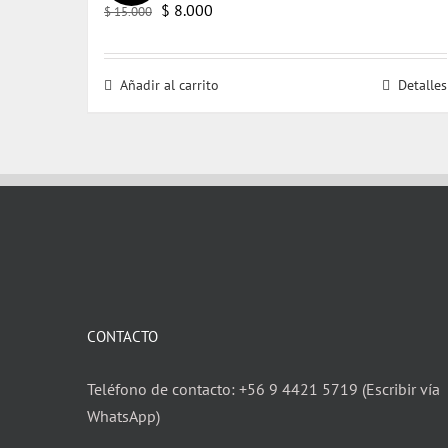
El
El
$
8.000
$
15.000
precio
precio
original
actual
Añadir al carrito
Detalles
era:
es:
$ 15.000.
$ 8.000.
CONTACTO
Teléfono de contacto: +56 9 4421 5719 (Escribir vía
WhatsApp)