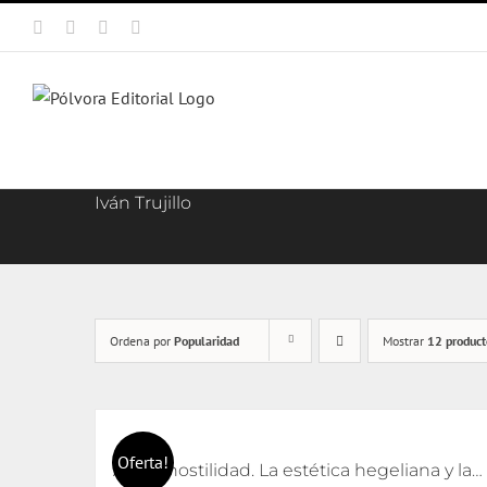
Saltar
Facebook
X
Instagram
Correo
al
electrónico
contenido
Iván Trujillo
Ordena por
Popularidad
Mostrar
12 product
Oferta!
Arte y hostilidad. La estética hegeliana y la precipitación de la violencia