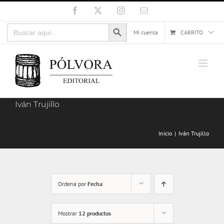
Saltar
Facebook
X
Instagram
Correo
electrónico
al
Botón de búsqueda
Buscar:
contenido
Mi cuenta
CARRITO
Iván Trujillo
Inicio
Iván Trujillo
Ordena por
Fecha
Mostrar
12 productos