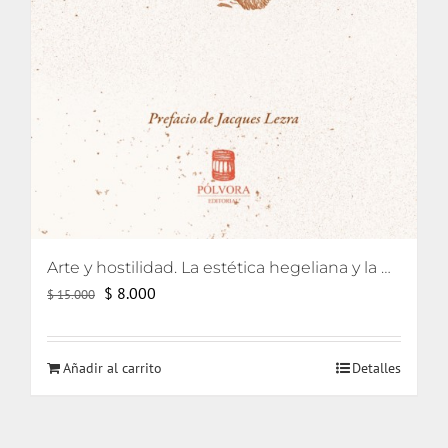
Arte y hostilidad. La estética hegeliana y la precipitación de la violencia
El
El
$
8.000
$
15.000
precio
precio
original
actual
Añadir al carrito
Detalles
era:
es:
$ 15.000.
$ 8.000.