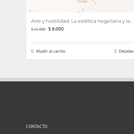
Arte y hostilidad. La estética hegeliana y la precipitación de la violencia
El
El
$
8.000
$
15.000
precio
precio
original
actual
Añadir al carrito
Detalles
era:
es:
$ 15.000.
$ 8.000.
CONTACTO