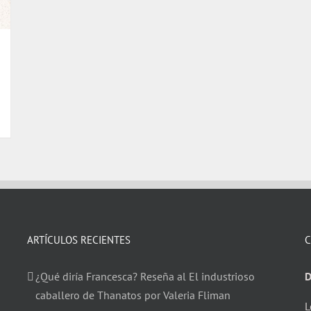
ARTÍCULOS RECIENTES
C
¿Qué diría Francesca? Reseña al El industrioso
D
caballero de Thanatos por Valeria Fliman
L