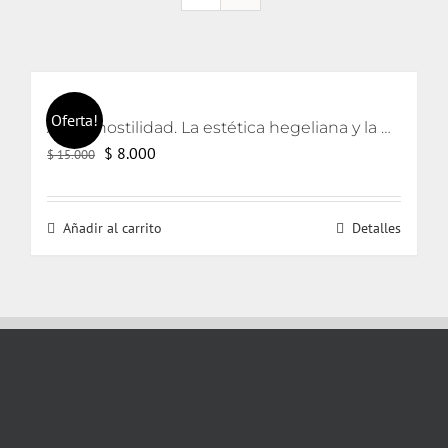
Oferta!
Arte y hostilidad. La estética hegeliana y la precipitación de la violencia
El
El
$
8.000
$
15.000
precio
precio
original
actual
Añadir al carrito
Detalles
era:
es:
$ 15.000.
$ 8.000.