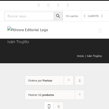
Saltar
Facebook
X
Instagram
Correo
electrónico
al
Botón de búsqueda
Buscar:
contenido
Mi cuenta
CARRITO
Iván Trujillo
Inicio
Iván Trujillo
Ordena por
Puntuar
Mostrar
12 productos