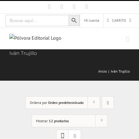
Saltar
Facebook
X
Instagram
Correo
electrónico
al
Botón de búsqueda
Buscar:
contenido
Mi cuenta
CARRITO
Iván Trujillo
Inicio
Iván Trujillo
Ordena por
Orden predeterminado
Mostrar
12 productos