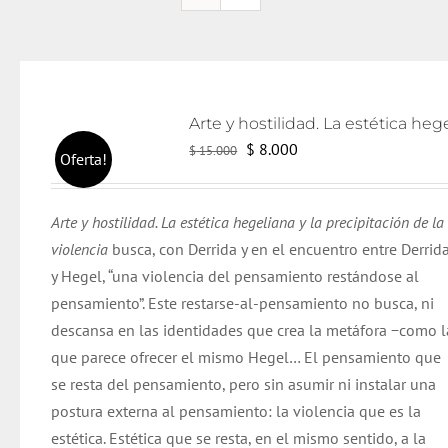
El
El
$
8.000
$
15.000
Oferta!
precio
precio
original
actual
Arte y hostilidad. La estética hegeliana y la precipitación de la
era:
es:
violencia
busca
, con
Derrida
y en el encuentro entre
Derrid
$ 15.000.
$ 8.000.
y Hegel, “una violencia del pensamiento restándose al
pensamiento”. Este restarse-al-pensamiento no busca, ni
descansa en las identidades que crea la metáfora −como l
que parece ofrecer el mismo Hegel… El pensamiento que
se resta del pensamiento,
pero
sin asumir ni instalar una
postura externa al pensamiento: la violencia que es la
estética. Estética que se resta, en el mismo sentido, a la