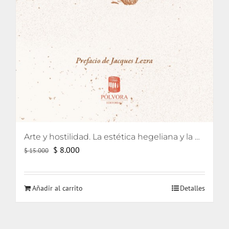
Arte y hostilidad. La estética hegeliana y la precipitación de la violencia
El
El
$
8.000
$
15.000
precio
precio
original
actual
Añadir al carrito
Detalles
era:
es:
$ 15.000.
$ 8.000.