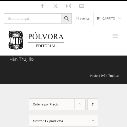
Saltar
Facebook
X
Instagram
Correo
electrónico
al
Botón de búsqueda
Buscar:
contenido
Mi cuenta
CARRITO
Iván Trujillo
Inicio
Iván Trujillo
Ordena por
Precio
Mostrar
12 productos