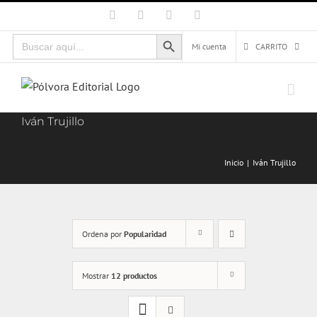
Saltar
Facebook
X
Instagram
Correo
electrónico
al
Botón de búsqueda
Buscar:
contenido
Mi cuenta
CARRITO
Iván Trujillo
Inicio
Iván Trujillo
Ordena por
Popularidad
Mostrar
12 productos