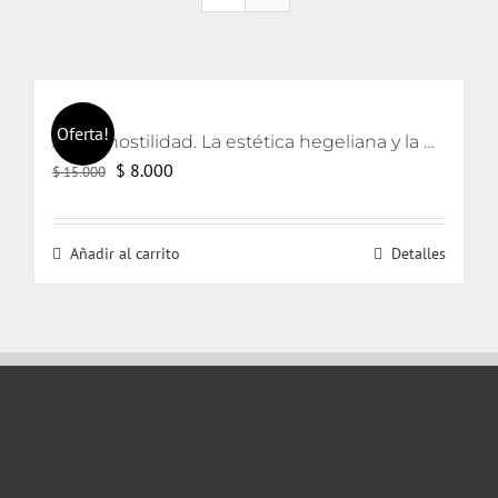
Oferta!
Arte y hostilidad. La estética hegeliana y la precipitación de la violencia
El
El
$
8.000
$
15.000
precio
precio
original
actual
Añadir al carrito
Detalles
era:
es:
$ 15.000.
$ 8.000.