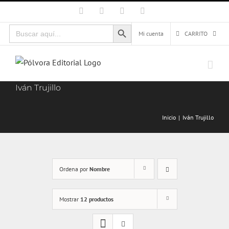
Saltar
Facebook
X
Instagram
Correo
electrónico
al
Botón de búsqueda
Buscar:
contenido
Mi cuenta
CARRITO
Iván Trujillo
Inicio
Iván Trujillo
Ordena por
Nombre
Mostrar
12 productos