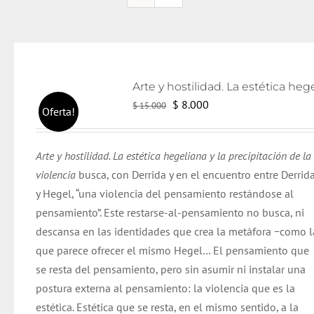
El
El
$
8.000
$
15.000
Oferta!
precio
precio
original
actual
Arte y hostilidad. La estética hegeliana y la precipitación de la
era:
es:
violencia
busca
, con
Derrida
y en el encuentro entre
Derrid
$ 15.000.
$ 8.000.
y Hegel, “una violencia del pensamiento restándose al
pensamiento”. Este restarse-al-pensamiento no busca, ni
descansa en las identidades que crea la metáfora −como l
que parece ofrecer el mismo Hegel… El pensamiento que
se resta del pensamiento,
pero
sin asumir ni instalar una
postura externa al pensamiento: la violencia que es la
estética. Estética que se resta, en el mismo sentido, a la