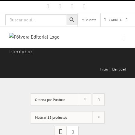
Saltar
Facebook
X
Instagram
Correo
electrónico
al
Botón de búsqueda
Buscar:
contenido
Mi cuenta
CARRITO
Identidad
Inicio
Identidad
Ordena por
Puntuar
Mostrar
12 productos