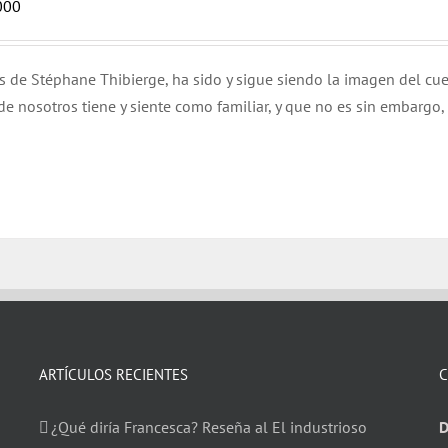
000
és de Stéphane Thibierge, ha sido y sigue siendo la imagen del cue
e nosotros tiene y siente como familiar, y que no es sin embargo,
ARTÍCULOS RECIENTES
C
¿Qué diría Francesca? Reseña al El industrioso
D