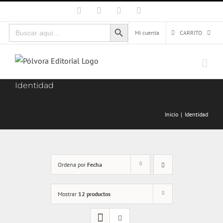
Saltar
Facebook
X
Instagram
Correo
electrónico
al
Botón de búsqueda
Buscar:
contenido
Mi cuenta
CARRITO
Identidad
Inicio
Identidad
Ordena por
Fecha
Mostrar
12 productos