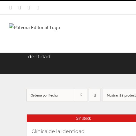
Saltar
Facebook
X
Instagram
Correo
al
electrónico
contenido
Identidad
Ordena por
Fecha
Mostrar
12 product
Sin stock
Clínica de la identidad