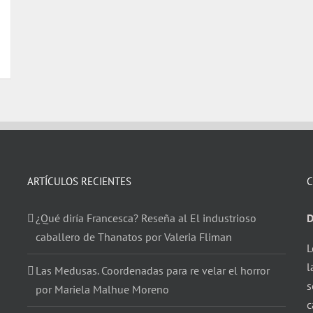
ARTÍCULOS RECIENTES
C
¿Qué diría Francesca? Reseña al El industrioso
D
caballero de Thanatos por Valeria Fliman
L
l
Las Medusas. Coordenadas para re velar el horror
s
por Mariela Malhue Moreno
c