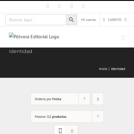
Saltar
Facebook
X
Instagram
Correo
electrónico
al
Botón de búsqueda
Buscar:
contenido
Mi cuenta
CARRITO
Identidad
Inicio
Identidad
Ordena por
Fecha
Mostrar
12 productos