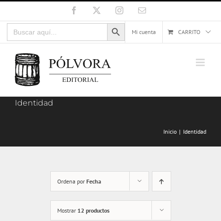
Saltar
Facebook
X
Instagram
Correo
electrónico
al
Botón de búsqueda
Buscar:
contenido
Mi cuenta
CARRITO
Identidad
Inicio
Identidad
Ordena por
Fecha
Mostrar
12 productos