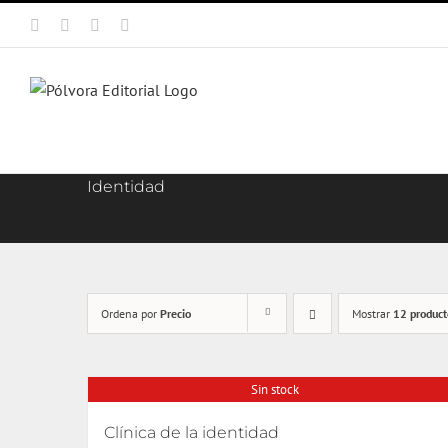
Saltar
Facebook
X
Instagram
Correo
al
electrónico
contenido
Identidad
Ordena por
Precio
Mostrar
12 product
Sin stock
Clínica de la identidad