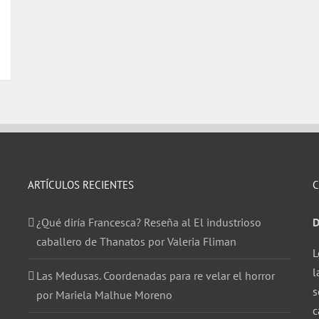
ARTÍCULOS RECIENTES
C
¿Qué diría Francesca? Reseña al El industrioso
D
caballero de Thanatos por Valeria Fliman
L
l
Las Medusas. Coordenadas para re velar el horror
s
por Mariela Malhue Moreno
c