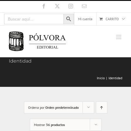
Saltar
Facebook
X
Instagram
Correo
electrónico
al
Botón de búsqueda
Buscar:
contenido
Mi cuenta
CARRITO
Identidad
Inicio
Identidad
Ordena por
Orden predeterminado
Mostrar
36 productos